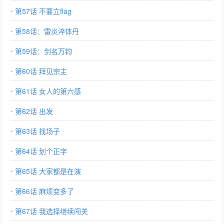
第57话 不要立flag
第58话：雷炎淬体丹
第59话：剑名万钧
第60话 拜见宗主
第61话 女人的第六感
第62话 出发
第63话 找场子
第64话 划个正字
第65话 大家都是在演
第66话 麻烦变多了
第67话 我选择继续闯关