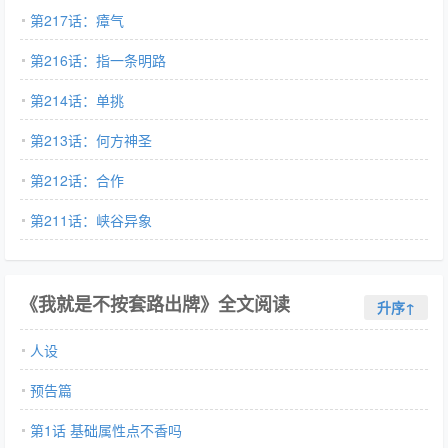
第217话：瘴气
第216话：指一条明路
第214话：单挑
第213话：何方神圣
第212话：合作
第211话：峡谷异象
《我就是不按套路出牌》全文阅读
升序↑
人设
预告篇
第1话 基础属性点不香吗