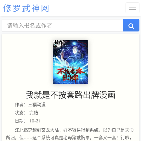
修罗武神网
我就是不按套路出牌漫画
作者：三福动漫
状态： 完结
日期： 10-31
江北然穿越到玄龙大陆，好不容易得到系统，以为自己是天命
所归，但……这个系统可真是老母猪戴胸罩，一套又一套！行叭，