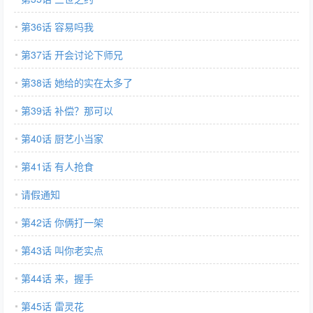
第36话 容易吗我
第37话 开会讨论下师兄
第38话 她给的实在太多了
第39话 补偿？那可以
第40话 厨艺小当家
第41话 有人抢食
请假通知
第42话 你俩打一架
第43话 叫你老实点
第44话 来，握手
第45话 雷灵花