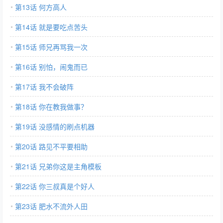
第13话 何方高人
第14话 就是要吃点苦头
第15话 师兄再骂我一次
第16话 别怕，闹鬼而已
第17话 我不会破阵
第18话 你在教我做事？
第19话 没感情的刷点机器
第20话 路见不平要相助
第21话 兄弟你这是主角模板
第22话 你三叔真是个好人
第23话 肥水不流外人田