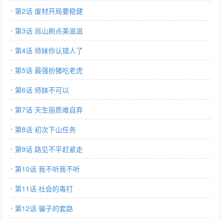
第2话 废材开局要稳健
第3话 巡山刷点美滋滋
第4话 师妹你认错人了
第5话 最强扮猪吃老虎
第6话 师妹不可以
第7话 天生丽质难自弃
第8话 初次下山任务
第9话 路见不平赶紧走
第10话 我不听我不听
第11话 社会的毒打
第12话 骗子的套路