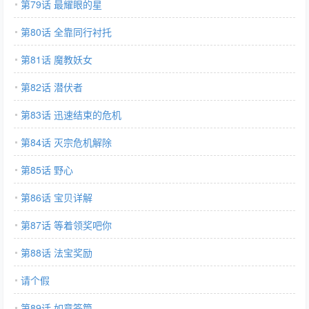
第79话 最耀眼的星
第80话 全靠同行衬托
第81话 魔教妖女
第82话 潜伏者
第83话 迅速结束的危机
第84话 灭宗危机解除
第85话 野心
第86话 宝贝详解
第87话 等着领奖吧你
第88话 法宝奖励
请个假
第89话 如意签筒