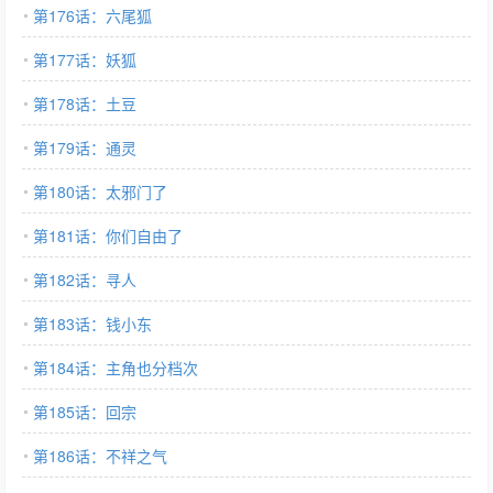
第176话：六尾狐
第177话：妖狐
第178话：土豆
第179话：通灵
第180话：太邪门了
第181话：你们自由了
第182话：寻人
第183话：钱小东
第184话：主角也分档次
第185话：回宗
第186话：不祥之气