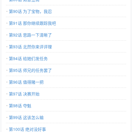
第90话 为了宝物，我忍
第91话 那你继续跟踪我吧
第92话 思路一下清晰了
第93话 北然你来评评理
第94话 给她们发任务
第95话 师兄的任务罢了
第96话 值得赌一把
第97话 决赛开始
第98话 夺魁
第99话 这该怎么输
第100话 绝对没好事