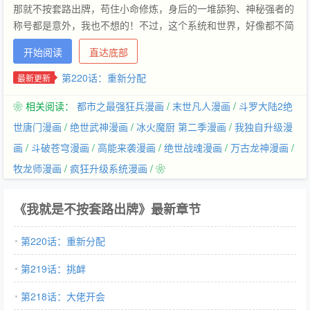
那就不按套路出牌，苟住小命修炼，身后的一堆舔狗、神秘强者的
称号都是意外，我也不想的！不过，这个系统和世界，好像都不简
单啊……
开始阅读
直达底部
第220话：重新分配
最新更新
❀ 相关阅读：
都市之最强狂兵漫画
/
末世凡人漫画
/
斗罗大陆2绝
世唐门漫画
/
绝世武神漫画
/
冰火魔厨 第二季漫画
/
我独自升级漫
画
/
斗破苍穹漫画
/
高能来袭漫画
/
绝世战魂漫画
/
万古龙神漫画
/
牧龙师漫画
/
疯狂升级系统漫画
/ ❀
《我就是不按套路出牌》最新章节
第220话：重新分配
第219话：挑衅
第218话：大佬开会