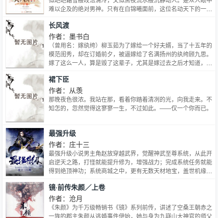
难以企及的绝对男神。只有在白锦曦面前，这位名动天下的一级
警司，才会暴露出隐藏很深的流氓本质。“坐过来一点，我不会
长风渡
吃了你。至少不是现在吃。”“我没碰过别的女人。要验身吗？”
“白锦曦，永远不要离开我。年年月月，时时刻刻，分分秒秒。”
作者：墨书白
他的心中，一直住着个固执的老男人。经年累月、不知疲惫地深
（曾用名：嫁纨绔）柳玉茹为了嫁给一个好夫婿，当了十五年的
爱着她
模范闺秀，却在订婚前夕，被逼嫁给了名满扬州的纨绔顾九思。
嫁了这么一人，算是毁了这辈子，尤其是嫁过去之后才知道，这
人也是被逼娶的她。柳玉茹心死如灰，把自己关在房间里三天
裙下臣
后，她悟了。嫁了这样的纨绔，还当什么闺秀。于是成婚第三
天，这位出了名温婉的闺秀抖着手、提着刀、用尽毕生勇气上了
作者：从羡
青楼，同烂醉如泥的顾九思说了一句——起来。之后顾九思一生
那晚夜色很浓。我站在那，看着你踏着清冽的光，向我走来。不
大起大落，从落魄纨绔到官居一品，都是这女人站在他身边，用
知怎的，忽然觉得这寥寥一生，不过如此。——仅一个你而已。
娇弱又单薄的身子扶着他，同他说：“起来。”于是哪怕他被人碎
骨削肉，也要从泥泞中挣扎而起，咬牙背起她，走过这一生。而
最强升级
对于柳玉茹而言，前十五年，她以为活着是为了找个好男人。直
到遇见顾九思，她才明白，一个好的男人会让你知道，你活着，
作者：庄十三
你只是为了你自己。——愿以此身血肉遮风挡雨，护她衣裙无
最强升级小说男主角赵放穿越武界，觉醒神武至尊系统，从此开
尘，鬓角无霜。
启逆天之路，打怪就能提升修为，增强战力；完成系统任务就能
得到绝顶神功；系统商城之中，更有无数天材地宝，盖世机缘，
至强血统 系统在手，天下我有！女人我要最美！权力我要最
镜·前传朱颜／上卷
大！身份我要最尊贵！九天十地，八荒六合，我要做那无与伦比
的至高无上！
作者：沧月
《朱颜》为千万级畅销书《镜》系列前传，讲述了空桑王朝赤之
一族的郡主朱颜从逃婚事件伊始，她与身为九嶷山大神官的师父