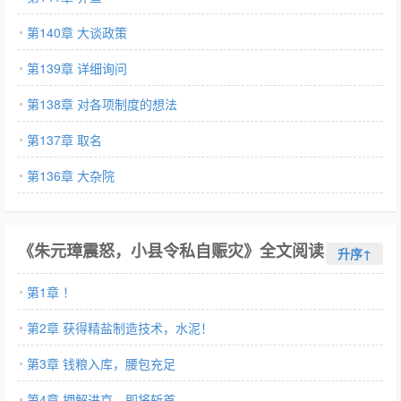
第140章 大谈政策
第139章 详细询问
第138章 对各项制度的想法
第137章 取名
第136章 大杂院
《朱元璋震怒，小县令私自赈灾》全文阅读
升序↑
第1章 ！
第2章 获得精盐制造技术，水泥！
第3章 钱粮入库，腰包充足
第4章 押解进京，即将斩首