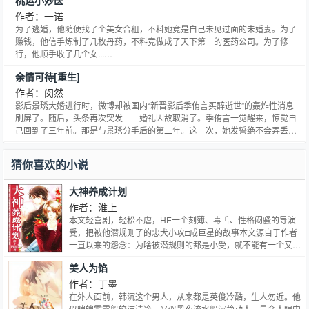
桃运小妙医
作者：一诺
为了逃婚，他随便找了个美女合租，不料她竟是自己未见过面的未婚妻。为了
赚钱，他信手炼制了几枚丹药，不料竟做成了天下第一的医药公司。为了修
行，他顺手收了几个女...…
余情可待[重生]
作者：闵然
影后景琇大婚进行时，微博却被国内“新晋影后季侑言买醉逝世”的轰炸性消息
刷屏了。随后，头条再次突发——婚礼因故取消了。季侑言一觉醒来，惊觉自
己回到了三年前。那是与景琇分手后的第二年。这一次，她发誓绝不会弄丢她
了。在那些彼此错过的时光里，我们依旧相爱。星光璀璨，青云直上，不敌在
你身畔，虚度平淡。
猜你喜欢的小说
大神养成计划
作者：淮上
本文轻喜剧，轻松不虐，HE一个刻薄、毒舌、性格闷骚的导演
受，把被他潜规则了的忠犬小攻□成巨星的故事本文源自于作者
一直以来的怨念：为啥被潜规则的都是小受，就不能有一个又毒
舌又高高在上的美人受，把勤勤恳恳的忠犬小攻给潜规则掉吗？
美人为馅
然后成了大神的小攻还像没成名时一样，花心又毒舌的导演受跟
女王一般招摇过市，小攻就像忠心耿耿的卷毛大狗一样，摇着尾
作者：丁墨
巴跟在后边当小弟………
在外人面前，韩沉这个男人，从来都是英俊冷酷，生人勿近。他
似皑皑霜雪般皎洁清冷，又似黑夜流水般沉静动人。是众人眼中