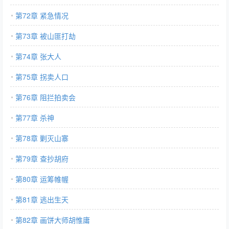
第72章 紧急情况
第73章 被山匪打劫
第74章 张大人
第75章 拐卖人口
第76章 阻拦拍卖会
第77章 杀神
第78章 剿灭山寨
第79章 查抄胡府
第80章 运筹帷幄
第81章 逃出生天
第82章 画饼大师胡惟庸