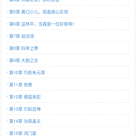
第5章 黄口小儿，简直居心叵测
第6章 这林平，当真是一位好官呐！
第7章 劫法场
第8章 科举之弊
第9章 大胆之言
第10章 巧拒朱元璋
第11章 惊艳
第12章 倭寇来犯
第13章 引起忌惮
第14章 功高盖主
第15章 鸿门宴