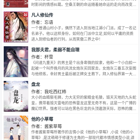
时影间的情感纠葛。空桑王朝的命运随着她命运的走向而改变，
包括她收养以后改变整个空桑命运的小鲛人苏摩。权谋之下，个
凡人修仙传
人的情感与命运被掌控，那么逆天改命的那个人，将遭受无法想
象的磨难。这是一段少女的冒险，也是一段瑰丽的奇幻史诗。
作者：忘语
朱颜／最是人间留不住，朱颜辞镜花辞树。 时影／预言者死于
一个普通山村小子，偶然下进入到当地江湖小门派，成了一名记
谶语,是定数。 苏摩／他戒备、阴冷、猜疑，对一切都充满了敌
名弟子。他以这样身份，如何在门派中立足,如何以平庸的资质
意和不信任。
进入到修仙者的行列，从而笑傲三界之中！
我那夫君，柔弱不能自理
作者：杯雪
《问道九重天》的男主是个出身卑微的奴隶，他和一个小白脸一
起被一个叫乔挽月的风流女炮灰买回家去，女炮灰三番五次妄图
与他修炼，幸好男主最后被正牌女主救下，拜入修仙界第一大门
派天辰宗，成为威震一方的大能。 而那个女炮灰被男主的追随
盘龙
者们报复，下场十分凄惨。 以上是《问道九重天》理想剧情，
然而事实上女炮灰乔挽月脑子一抽，根本不按套路来，竟然在高
作者：我吃西红柿
大威猛、器宇轩昂、一身正气的男主与小白脸之间，选择了清新
大小的血睛鬃毛狮，力大无穷的紫睛金毛猿，毁天灭地的九头蛇
绿茶小白脸。 小白脸出得了厅堂，进得了厨房，婊得过老王，
皇，携带着毁灭雷电的恐怖雷龙这里无奇不有，这是一个广博的
斗得过蟑螂。 乔挽月说，小白脸真香！ 直到有一天，小白脸夫
魔幻世界。强者可以站在黑色巨龙的头顶遨游天际，恐怖的魔法
君被仇人抓走，乔挽月为救夫君远赴千里，深入敌营。 结果却
可以焚烧江河，可以毁灭城池，可以夷平山岳 这本书，讲述了
他的小草莓
是看见小白脸夫君一剑荡平三个山头。 修仙界的众位大能正抱
一个拥有盘龙戒指的少年的梦幻旅程。
着自己的小法器站在一边，瑟瑟发抖。 乔挽月：嚯！ 扶我起
作者：酱紫草莓
来，我还能浪！ 天辰宗的弟子们接到任务，寻找离开宗门的老
作者酱紫草莓所著作的言情小说《他的小草莓》,小说《他的小
祖宗。 他们跋山涉水，披荆斩棘，终于找到老祖宗的下落。 却
草莓》,是沈萌萌于修谨为主角的一部现代都市情感类型小说,讲