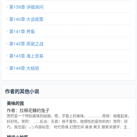
第139章 详细询问
第140章 大谈政策
第141章 养鱼
第142章 高丽之战
第143章 海上贸易
第144章 大结局
作者的其他小说
美味的我
作者：拉棉花糖的兔子
贺莳是一个特别美味的姑娘。嗯，字面上的美味。…………周琛：她看起来，
好好吃。贺莳：……反派：天真！他不爱你，他想吃的是你的肉！贺莳：好
巧，我也是(ˉ﹃ˉ) 内容标签： 时代奇缘 幻想空间 美食 爽文 搜索关键字：主
角：贺莳