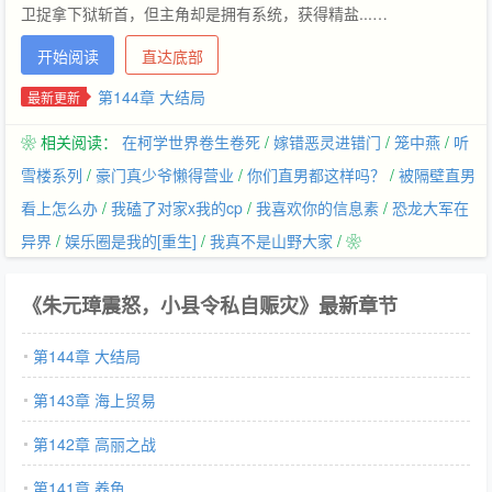
卫捉拿下狱斩首，但主角却是拥有系统，获得精盐...…
开始阅读
直达底部
第144章 大结局
最新更新
❀ 相关阅读：
在柯学世界卷生卷死
/
嫁错恶灵进错门
/
笼中燕
/
听
雪楼系列
/
豪门真少爷懒得营业
/
你们直男都这样吗？
/
被隔壁直男
看上怎么办
/
我磕了对家x我的cp
/
我喜欢你的信息素
/
恐龙大军在
异界
/
娱乐圈是我的[重生]
/
我真不是山野大家
/ ❀
《朱元璋震怒，小县令私自赈灾》最新章节
第144章 大结局
第143章 海上贸易
第142章 高丽之战
第141章 养鱼