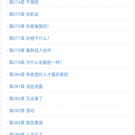
第274章 不奉陪
第275章 找机会
第276章 你是骗我的！
第277章 你想干什么？
第278章 重新找人合作
第279章 为什么会跟他一样？
第280章 有欲望的人才最好掌控
第281章 消息泄露
第282章 又出事了
第283章 感动
第284章 故技重施
第285章 人不见了