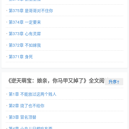
第375章 是哥哥对不住你
第374章 一定要来
第373章 心有灵犀
第372章 不如嫁我
第371章 身死
《逆天萌宝：娘亲，你马甲又掉了》全文阅读
升序↑
第1章 不能放过这两个贱人
第2章 烧了也不给你
第3章 冒名顶替
第4章 小鸟儿只想吃东西