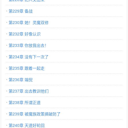
第229章 备战
第230章 她！灵魔双修
第232章 好像认识
第233章 你放我出去！
第234章 没有下一次了
第235章 跟着一起走
第236章 端倪
第237章 出去教训他们
第238章 所谓正道
第239章 被魔族政策搞破防了
第240章 天道好轮回