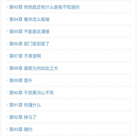
第83章 你到底还有什么是我不知道的
第84章 看你怎么聒噪
第85章 不能厚此薄彼
第86章 抠门抠到家了
第87章 不厚道啊
第88章 差距为何如此之大
第89章 晋升
第90章 不到黄河心不死
第91章 你懂什么
第92章 掉马了
第93章 赌约