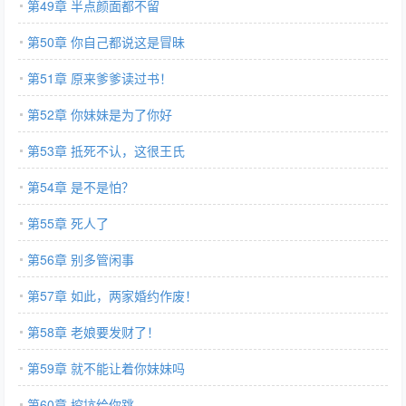
第49章 半点颜面都不留
第50章 你自己都说这是冒昧
第51章 原来爹爹读过书！
第52章 你妹妹是为了你好
第53章 抵死不认，这很王氏
第54章 是不是怕？
第55章 死人了
第56章 别多管闲事
第57章 如此，两家婚约作废！
第58章 老娘要发财了！
第59章 就不能让着你妹妹吗
第60章 挖坑给你跳