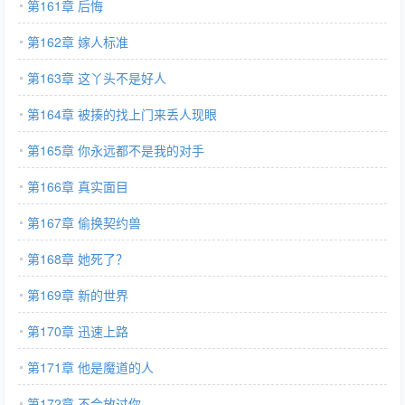
第161章 后悔
第162章 嫁人标准
第163章 这丫头不是好人
第164章 被揍的找上门来丢人现眼
第165章 你永远都不是我的对手
第166章 真实面目
第167章 偷换契约兽
第168章 她死了？
第169章 新的世界
第170章 迅速上路
第171章 他是魔道的人
第172章 不会放过你