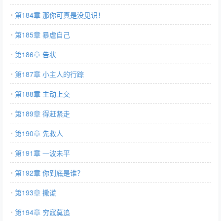
第184章 那你可真是没见识！
第185章 暴虐自己
第186章 告状
第187章 小主人的行踪
第188章 主动上交
第189章 得赶紧走
第190章 先救人
第191章 一波未平
第192章 你到底是谁？
第193章 撒谎
第194章 穷寇莫追