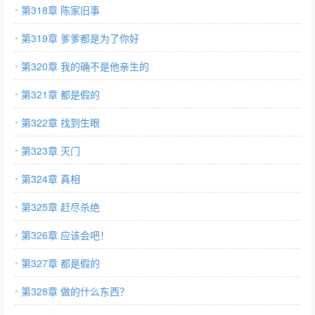
第318章 陈家旧事
第319章 爹爹都是为了你好
第320章 我的确不是他亲生的
第321章 都是假的
第322章 找到生眼
第323章 灭门
第324章 真相
第325章 赶尽杀绝
第326章 应该会吧！
第327章 都是假的
第328章 做的什么东西？