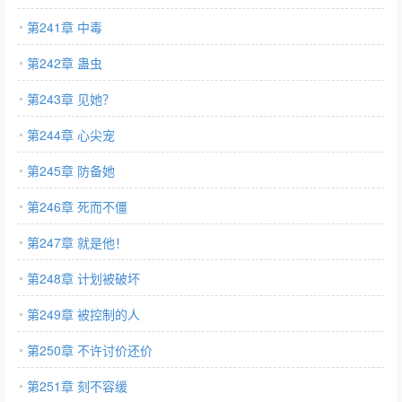
第241章 中毒
第242章 蛊虫
第243章 见她？
第244章 心尖宠
第245章 防备她
第246章 死而不僵
第247章 就是他！
第248章 计划被破坏
第249章 被控制的人
第250章 不许讨价还价
第251章 刻不容缓