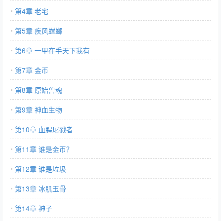
第4章 老宅
第5章 疾风螳螂
第6章 一甲在手天下我有
第7章 金币
第8章 原始兽魂
第9章 神血生物
第10章 血腥屠戮者
第11章 谁是金币？
第12章 谁是垃圾
第13章 冰肌玉骨
第14章 神子