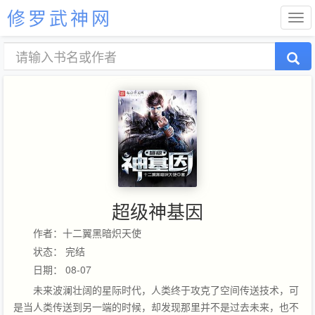
修罗武神网
超级神基因
作者：十二翼黑暗炽天使
状态： 完结
日期： 08-07
未来波澜壮阔的星际时代，人类终于攻克了空间传送技术，可
是当人类传送到另一端的时候，却发现那里并不是过去未来，也不