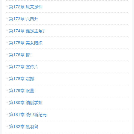
第172章 原来是你
第173章 六四开
第174章 谁是主角？
第175章 美女陪练
第176章 惨！
第177章 宣传片
第178章 震撼
第179章 限量
第180章 油腻学姐
第181章 战甲新纪元
第182章 黑羽兽