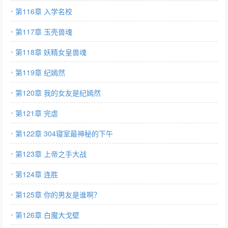
第116章 入学名校
第117章 玉壳兽魂
第118章 妖精女皇兽魂
第119章 纪嫣然
第120章 我的女友是纪嫣然
第121章 完虐
第122章 304寝室最神秘的下午
第123章 上帝之手大战
第124章 连胜
第125章 你的男友是谁啊？
第126章 白魔大戈壁