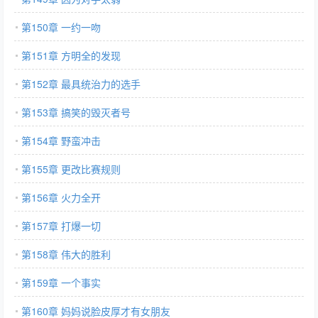
第150章 一约一吻
第151章 方明全的发现
第152章 最具统治力的选手
第153章 搞笑的毁灭者号
第154章 野蛮冲击
第155章 更改比赛规则
第156章 火力全开
第157章 打爆一切
第158章 伟大的胜利
第159章 一个事实
第160章 妈妈说脸皮厚才有女朋友