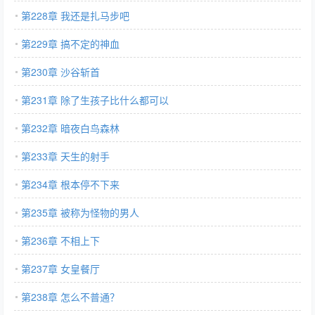
第228章 我还是扎马步吧
第229章 搞不定的神血
第230章 沙谷斩首
第231章 除了生孩子比什么都可以
第232章 暗夜白鸟森林
第233章 天生的射手
第234章 根本停不下来
第235章 被称为怪物的男人
第236章 不相上下
第237章 女皇餐厅
第238章 怎么不普通？