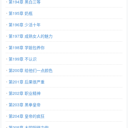
第194章 黑白三等
第195章 奶瓶
第196章 少活十年
第197章 成熟女人的魅力
第198章 学姐包养你
第199章 不认识
第200章 给他们一点颜色
第201章 后果很严重
第202章 职业精神
第203章 黑拳皇帝
第204章 皇帝的疯狂
第205章 大阴阳磁力炮