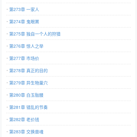
第273章 一家人
第274章 鬼眼罴
第275章 独自一个人的狩猎
第276章 惊人之举
第277章 市场价
第278章 真正的目的
第279章 异生物巢穴
第280章 白玉骷髅
第281章 错乱的节奏
第282章 老价钱
第283章 交换兽魂