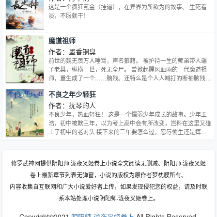
这是一个疯狂氪金（挂逼），在异界为所欲为的故事。 生死看
淡，不服就干！
魔道祖师
作者：墨香铜臭
前世的魏无羡万人唾骂，声名狼藉。 被护持一生的师弟带人端
了老巢，纵横一世，死无全尸。 曾掀起腥风血雨的一代魔道祖
师，重生成了一个……脑残。还特么是个人人喊打的断袖脑残！
我见诸君多有病，料诸君见我应如是。 但修鬼道不修仙，任你
不良之年少轻狂
千军万马，十方恶霸，九州奇侠，高岭之花，但凡化为一抔黄
土，统统收归旗下，为我所用，供我驱策！
作者：抚琴的人
不良少年，热血轻狂！ 这是一个懦弱少年成长的故事。少年王
浩，初中被欺三年，以为考上高中会有所改变，岂料在这里又碰
上了初中的老对头 接下来的三年要怎么过，忍辱偷生还是挥拳
反抗，少年王浩面临最艰难的选择。 李毅吧神贴之一，点击数
亿；磨铁中文网超人气小说，引发校园黑道狂潮，千万不容错
过！
修罗武神网提供阴阳师·泷夜叉姬卷上小说全文阅读无删减、阴阳师·泷夜叉姬
卷上最新章节列表无弹窗，小说的版权为原作者梦枕貘所有。
内容收集自互联网和广大小说爱好者上传，如果发现侵犯您的权益，请及时联
系本站处理小说阴阳师·泷夜叉姬卷上。
Copyright©2021
阴阳师·泷夜叉姬卷上
All Rights Reserved.