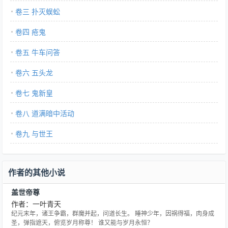
卷三 扑灭蜈蚣
卷四 疮鬼
卷五 牛车问答
卷六 五头龙
卷七 鬼新皇
卷八 道满暗中活动
卷九 与世王
作者的其他小说
盖世帝尊
作者：一叶青天
纪元末年，诸王争霸，群魔并起，问道长生。 睡神少年，因祸得福，肉身成
圣，弹指遮天，俯览岁月称尊！ 谁又能与岁月永恒？