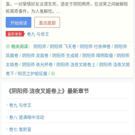
直。一对挚情好友淡漠生死，游走于阴阳两界，在谈笑之间破解桩
桩离奇事件，为人鬼解忧。…
开始阅读
直达底部
卷九 与世王
最新更新
❀ 相关阅读：
阴阳师
/
阴阳师·飞天卷
/
阴阳师·付丧神卷
/
阴阳师·
凤凰卷
/
阴阳师·龙笛卷
/
阴阳师·生成姬
/
阴阳师·晴明取瘤
/
阴阳师·
太极卷
/
阴阳师·夜光杯卷
/
阴阳师·泷夜叉姬卷上
/
阴阳师·泷夜叉姬
卷下
/
知否之护姐狂魔
/ ❀
《阴阳师·泷夜叉姬卷上》最新章节
卷九 与世王
卷八 道满暗中活动
卷七 鬼新皇