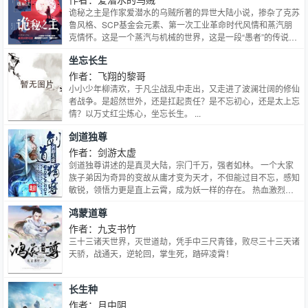
她世界里，没有比小钱钱更最重要！ 当然，有一个人除外。 初
诡秘之主是作家爱潜水的乌贼所著的异世大陆小说，掺杂了克苏
次和南宫羡见面是在一个夜黑风高的夜晚，南宫羡一身是伤的对
鲁风格、SCP基金会元素、第一次工业革命时代风情和蒸汽朋
沐皇大人说：“如果你能出手相救，我给你十万酬劳，怎么样？”
克情怀。这是一个蒸汽与机械的世界，这是一段“愚者”的传说。
沐皇本想一走了之，但听说救他有十万酬劳，这比变异兔值钱
诡秘之主哪里免费？诡秘之主在哪里连载？
坐忘长生
啊，于是她答应了。 第二次见面，沐皇正在和别人抢杀异族，
因为南宫羡的出现打断了沐皇赚钱之路，这让沐皇异常恼火。
作者：飞翔的黎哥
就在沐皇在发火边缘时，南宫羡凉凉的丢出一句话：“我给你一
小小少年柳清欢，于凡尘战乱中走出，又走进了波澜壮阔的修仙
千万，你跟我去一个地方。” 然后，沐皇就这么被南宫羡的财大
者战争。是超然世外，还是扛起责任？是不忘初心，还是太上忘
气粗给带走了。
情？以万丈红尘炼心，坐忘长生。 ...
剑道独尊
作者：剑游太虚
剑道独尊讲述的是真灵大陆，宗门千万，强者如林。 一个大家
族子弟因为奇异的变故从庸才变为天才，不但能过目不忘，感知
敏锐，领悟力更是直上云霄，成为妖一样的存在。 热血激烈的
对决，顶级天才的碰撞，武学不再局限于凡间，同样能翻江倒
鸿蒙道尊
海，上天入地。 一切皆在剑道独尊
作者：九支书竹
三十三诸天世界，灭世道劫，凭手中三尺青锋，败尽三十三天诸
天骄，战通天，逆轮回，掌生死，踏碎凌霄！
长生种
作者：月中阴