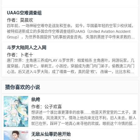
UAAG空难调查组
作者：莫晨欢
四年前，一场神秘空难夺走战友和至亲。 如今，华国最年轻的空军少校伏城，
被特招进新成立的多国合作空难调查组织UAAG（United Aviation Accident
Group），为世界各国提供飞机事故调查咨询。 失落的黑匣子中传来求救的话
语，破碎的飞机残骸映出生死边界的距离…… 还有那份来自四年前的迟到的真
斗罗大陆同人之入网
相。 全球顶尖的飞机事故调查专家汇集于此。 我们破开浓雾、追寻真相，只为
翱翔天空，拥抱自由。 卓桓×伏城…
作者：卜老十
唐门世界：主角唐三养成PLAY 斗罗世界：相爱相杀 主角唐叶，网游玩家，几
度穿越，几度早亡。单刷王，小孩控，穿越成为唐门内门弟子，偷教唐三内门
心法。后又进入斗罗大陆，成了魂兽一枚，真的是“枚”。 改编一，比比东和玉
小刚在一起 改编二，千仞雪改成男孩子 改编三四五六七…… 最大的改编，唐
三成基佬
猜你喜欢的小说
纨绔
作者：公子欢喜
想讲述一个谁比谁更薄幸的故事……他是天界堂堂的二太子，潇
洒倜傥，风流满天下。情场上他向来无往不利，旧人未去，新人
就已在怀，踩碎了一地真心来寻他的欢娱。眼前这个冷情的狐王
想来也不例外，只要几句甜言蜜语就一定能手到擒来。他倒要看
无敌从仙尊奶爸开始
看，这张冷漠的面孔底下到底藏着怎样的艳色。狐狸，不就应该