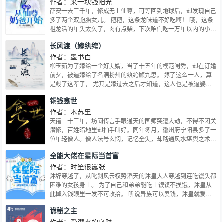
是个妖媚的样子吗？他是狐族高傲冷漠的王，寡言少语，连亲生
作者：来一块钱阳光
弟弟也不愿亲近他。狼王的酒宴上是谁大胆地说了一句：「狐王
薛安一去三千年，修成无上仙尊，可等回到地球后，却发现自己
才是真绝色。」他瞇起眼仔细打量着眼前笑得一脸温柔深情的男
多了两个双胞胎女儿。 粑粑，这条龙味道不好吃啊！ 哦，这条
子。原来是他，众人皆知的风流太子。心中不由暗暗冷笑。狐
祖龙活的年头太久了，肉有点柴，下次咱们吃一万年以内的小
狸，是冷静而奸诈的。同样不懂相思的两个人，算计过，伤心
龙。 某条从宇宙开始就存在的巨龙躺在地上瑟瑟发抖中。 粑
长风渡（嫁纨绔）
过，悔恨过。蹉跎过三百年的光阴，恍然回首，才惊觉，情爱二
粑，你和别的仙帝奶爸什么的，谁厉害啊？ 薛安一笑，没有谁
字不过是问一句喜欢不喜欢………
能抵挡的住薛安一拳。 如果有！ 那就两拳！ 女儿，我会让你们
作者：墨书白
成为全世界，不，全宇宙最幸福的公主！而且是两个！
柳玉茹为了嫁给一个好夫婿，当了十五年的模范闺秀，却在订婚
前夕，被逼嫁给了名满扬州的纨绔顾九思。 嫁了这么一人，算
是毁了这辈子， 尤其是嫁过去之后才知道，这人也是被逼娶的
她。 柳玉茹心死如灰，把自己关在房间里三天后，她悟了。 嫁
铜钱龛世
了这样的纨绔，还当什么闺秀。 于是成婚第三天，这位出了名
温婉的闺秀抖着手、提着刀、用尽毕生勇气上了青楼， 同烂醉
作者：木苏里
如泥的顾九思说了一句 起来。 之后顾九思一生大起大落， 从落
天禧二十三年，坊间传言手眼通天的国师突遭大劫，不得不闭关
魄纨绔到官居一品，都是这女人站在他身边， 用娇弱又单薄的
潜修，百姓暗地里却拍手叫好。同年冬月，徽州府宁阳县多了一
身子扶着他，同他说：起来。 于是哪怕他被人碎骨削肉，也要
位年轻僧人。僧人法号玄悯，记忆全失，却略通风水堪舆之术，
从泥泞中挣扎而起，咬牙背起她，走过这一生。 而对于柳玉茹
来宁阳的头一天，便毫不客气地抄了一座凶宅，顺便把凶宅里窝
全能大佬在星际当首富
而言，前十五年，她以为活着是为了找个好男人。 直到遇见顾
着的薛闲一同抄了回去。从此，前半生“上可捅天、下能震地”的
九思，她才明白，一个好的男人会让你知道，你活着，你只是为
薛闲便多了一项人生追求——如何才能让这个空有皮相的秃驴早
作者：时笙很嚣张
了你自己。 愿以此身血肉遮风挡雨，护她衣裙无尘，鬓角无
日蹬腿闭眼、“含笑九泉”。薛闲：你不高兴，我就高兴了；你圆
沐辞穿越了，从叱刹风云权势滔天的沐皇大人穿越到连吃馒头都
霜。
寂，我就笑死了。玄悯：……
困难的女孩身上。 为了自己和弟弟能吃上馍馍不挨饿，沐皇从
此掉入钱眼里一发不可收拾。 听说异族可以卖钱，沐皇就爱上
找异族的麻烦。 听说晶核不但可以提升实力还可以卖钱，沐皇
诡秘之主
笑了，这个晶核好，沐皇表示，她很喜欢晶核。 当沐皇知道做
任务也有丰富的奖励后，其他事物在沐皇眼里就变成了浮云，在
作者：爱潜水的乌贼