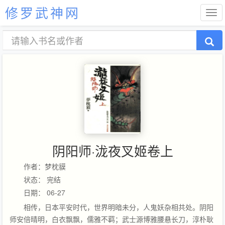
修罗武神网
阴阳师·泷夜叉姬卷上
作者：梦枕貘
状态： 完结
日期： 06-27
相传，日本平安时代，世界明暗未分，人鬼妖杂相共处。阴阳
师安倍晴明，白衣飘飘，儒雅不羁；武士源博雅腰悬长刀，淳朴耿