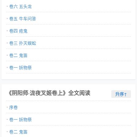
卷六 五头龙
卷五 牛车问答
卷四 疮鬼
卷三 扑灭蜈蚣
卷二 鬼笛
卷一 妖物祭
《阴阳师·泷夜叉姬卷上》全文阅读
升序↑
序卷
卷一 妖物祭
卷二 鬼笛