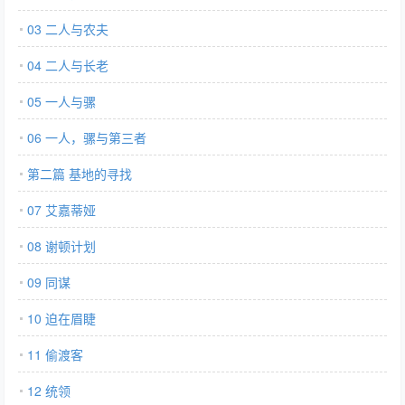
03 二人与农夫
04 二人与长老
05 一人与骡
06 一人，骡与第三者
第二篇 基地的寻找
07 艾嘉蒂娅
08 谢顿计划
09 同谋
10 迫在眉睫
11 偷渡客
12 统领