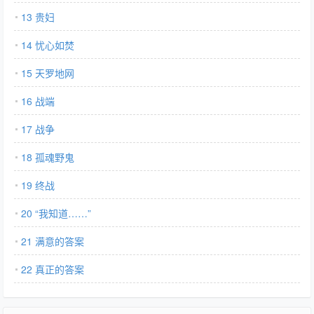
13 贵妇
14 忧心如焚
15 天罗地网
16 战端
17 战争
18 孤魂野鬼
19 终战
20 “我知道……”
21 满意的答案
22 真正的答案