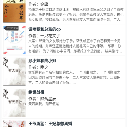
你是月亮。”
作者：金庸
杨康之子杨过自幼流落江湖，被故人郭靖收留后又送到了全真教
磨练。叛逆的杨过忍受不了折磨，逃出全真教误入古墓派，被小
龙女收留，授以武功。后因李莫愁攻入古墓而面临生死，二人由
师徒之谊发展成了刻骨铭心的爱恋。后来蒙古铁骑即将南下，郭
请嗑我和总监的cp
靖等人等难以匹敌，关键时刻，小龙女和杨过无意中卷入纷争，
打败金轮国师。 但好事多磨，杨过与小龙女多次聚散，在经历
作者：一只花夹子
了武林大会、襄阳鏖兵，绝情幽谷等等险境，更有十六年的生离
文案1. 邱漾的女友跟她分了手，转头就宣布了自己和另一个男
死别，痴情的杨过终于在绝情谷底找到了大难不死的小龙女，二
人的婚期，并且还盛情邀请她去婚礼当自己的伴娘。 邱漾：你
人重返世间。此时蒙古正调集人马，猛攻襄阳，杨过击败了金轮
有毛病？ 为了消解心中苦闷，邱漾报了个旅行团。 结果旅行倒
法王，并以飞石击毙了蒙古皇帝蒙哥，为襄阳保卫战的胜利立下
没怎么旅行，天天只和另一个女人待在房间里，嗓子都快哑了。
顾小姐和曲小姐
首功，战事结束，杨过小龙女告别郭靖等人，带着神雕，悠然远
七天旅行结束，两人互不联系。 邱漾只当这是场艳遇，也不放
去。
在心上。 回到城市之后，没多久却在会议室再度遇见对方。 对
作者：晚之
方叫沈柠若，是合作公司的高冷总监，脸色如霜，听说她眉头一
娱乐圈有两个名字相仿的女人，一个叫曲熙之，一个叫顾熙之，
皱底下的人连大气都不敢喘一声。 邱漾：？ 邱漾：不是吧，她
因为出道时间与年龄差不多，二人常常被人拿来比较。江湖传
在我面前不是这样 文案2: 沈柠若谈了一年的男友是别人的未婚
言，二人的关系差到了极致……
夫，并且婚期将至。 在知道真相的那一刻，她非常平静，只是
绝世战祖
看着女方跟女友搂抱的照片发了会儿呆。 发来前方战报的朋友
啧了一声：我觉得你们俩都很惨，被这对狗男女骗了。 沈柠若
作者：陨落星辰
扬眉：那我不得跟她见见？ 谁知这一见她却成了对方拿来转移
天若欺我，踏碎便是
注意力的艳遇对象。…
王爷勇猛：王妃总想离婚