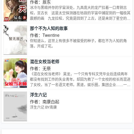
作者：辰东
冰冷与黑暗并存的宇宙深处，九具庞大的龙尸拉着一口青铜古
棺，亘古长 这是太空探测器在枯寂的宇宙中捕捉到的一幅极其
震撼的画 九龙拉棺，究竟是回到了上古，还是来到了星空的
彼 一个浩大的仙侠世界，光怪陆离，神秘无尽。热血似火山沸
那个不为人知的故事
腾，激情若瀚海汹涌，欲望如深渊无止境 登天路，踏歌行，弹
指遮
作者：Twentine
你知道么，这世上有很多不被接受的种子，都在不为人知的角
落，开成了花。
混在女校当老师
作者：无祭
《混在女校当老师》 昊龙，一个只有专科文凭毕业后连续两年
都没有找到工作的失业青年。却因为救了一个女校的校长而混进
了女校，当了一名语文老师。黑道，娱乐圈，集团企业……一系
列向他涌来。 你是黑道大哥吗？——NO，我是一名敬业的老
浮生六记
师。 你是XX组合的经济人吗？——NO，我是人类灵魂的工程
师。 你是XX集团的幕后老板吗？——NO，我的职业是教书育
作者：南康白起
人。 本书走轻松娱乐的路线，大家一起来看我们龙哥的故事
浮生六记 BY南康
吧。 喜欢本书的朋友加群