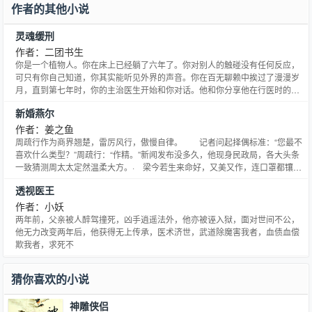
作者的其他小说
灵魂缓刑
作者：二团书生
你是一个植物人。你在床上已经躺了六年了。你对别人的触碰没有任何反应，
可只有你自己知道，你其实能听见外界的声音。你在百无聊赖中挨过了漫漫岁
月，直到第七年时，你的主治医生开始和你对话。他和你分享他在行医时的杀
人手法。滴水不漏，精彩绝伦。你麻木的神经被猛然震慑，战战兢兢地听了整
新婚燕尔
整半年。也许是神经被彻底激活，你竟然奇迹般地醒来了。可是你并不为此感
到十分高兴，因为你醒来这件事，第一个知道的将会是你的主治医生，那个每
作者：姜之鱼
日和你分享高超杀人技术的医生。多年卧床，肌肉萎缩的你无法下床；多年未
周疏行作为商界翘楚，雷厉风行，傲慢自律。 记者问起择偶标准：“您最不
曾开口，你的语言系统也面临崩溃——你将如何逃生？
喜欢什么类型？”周疏行：“作精。”新闻发布没多久，他现身民政局，各大头条
一致猜测周太太定然温柔大方。· 梁今若生来命好，又美又作，连口罩都镶
钻。据传，某影后都曾是她的跟班。她搬新家当天直播，被发现画室墙壁上画
透视医王
了一个男人。粉丝：“想象力真好。”梁今若粲然一笑：“真的，我养的。”一时间
全网惊哗，褒贬不一，蠢蠢欲动。.婚后，梁今若养了只猫。 对于二人的婚
作者：小妖
姻，大家都以为是商业联姻，直到她生日前，周疏行的耳骨上戴了只猫猫耳
两年前，父亲被人醉驾撞死，凶手逍遥法外，他亦被诬入狱，面对世间不公，
钉。震惊之余，好友们聊起这件事。“他不像猫奴啊！”“可他老婆是啊。”周疏行
他无力改变两年后，他获得无上传承，医术济世，武道除魔害我者，血债血偿
表示：“我不爱猫，只爱我太太。”.周疏行婚后首度采访，杂志销量爆炸，最惹
欺我者，求死不
眼的当属内封里他锁骨处露出的图案。 周疏行淡定回应：“不是纹身，是
画。”“刚好太太的画纸没了。” 网友们纷纷感慨周总为爱献身。当晚直播，梁
猜你喜欢的小说
今若戳破谎言：“也不知道是谁藏了我的画纸。”后来大家发现那面墙变了。挂
满了周疏行和她的婚纱照。·#你们到底谁养谁啊##是谁说最不喜欢作精的##因
为，她的骄纵于我是撒娇#“我要你宠我，爱我，义无反顾。”“星河璀璨，只有
神雕侠侣