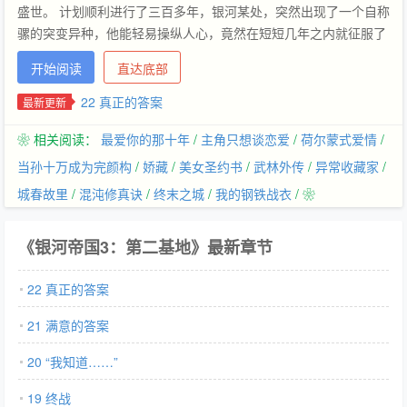
盛世。 计划顺利进行了三百多年，银河某处，突然出现了一个自称
骡的突变异种，他能轻易操纵人心，竟然在短短几年之内就征服了
整个银河。基地也被攻下，谢顿计划似乎已经失败 不过，古老的传
开始阅读
直达底部
说中，似乎还有另一个基地，它在银河的另一端，在群星的尽头 为
了彻底征服银河，骡必须要攻下第二基地。经过五年的漫长搜索，
22 真正的答案
最新更新
他终于发现了第二基地的下落。但骡找到的，真的是第二基地吗？
❀ 相关阅读：
最爱你的那十年
/
主角只想谈恋爱
/
荷尔蒙式爱情
/
这成为银河历史上最大的悬案
当孙十万成为完颜构
/
娇藏
/
美女圣约书
/
武林外传
/
异常收藏家
/
城春故里
/
混沌修真诀
/
终末之城
/
我的钢铁战衣
/ ❀
《银河帝国3：第二基地》最新章节
22 真正的答案
21 满意的答案
20 “我知道……”
19 终战