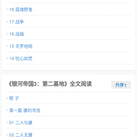
18 孤魂野鬼
17 战争
16 战端
15 天罗地网
14 忧心如焚
《银河帝国3：第二基地》全文阅读
升序↑
楔 子
第一篇 骡的寻找
01 二人与骡
02 二人无骡