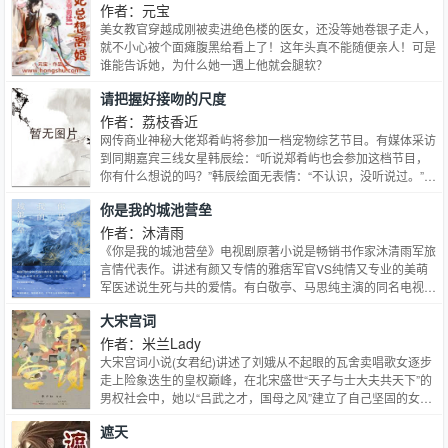
作者：元宝
美女教官穿越成刚被卖进绝色楼的医女，还没等她卷银子走人，
就不小心被个面瘫腹黑给看上了！这年头真不能随便亲人！可是
谁能告诉她，为什么她一遇上他就会腿软？
请把握好接吻的尺度
作者：荔枝香近
网传商业神秘大佬郑肴屿将参加一档宠物综艺节目。有媒体采访
到同期嘉宾三线女星韩辰绘：“听说郑肴屿也会参加这档节目，
你有什么想说的吗？”韩辰绘面无表情：“不认识，没听说过。”她
的回答瞬间掀起轩然大波，骂声四起。到了录影当天，郑肴屿一
你是我的城池营垒
身帅气西装冷漠登场。全场女星使出浑身解数，只为能吸引郑肴
屿的一点点注意力——申影后为了讨好小郑太子爷，手捧瓜子逗
作者：沐清雨
弄着他的宠物鹦鹉。…
《你是我的城池营垒》电视剧原著小说是畅销书作家沐清雨军旅
言情代表作。讲述有颜又专情的雅痞军官VS纯情又专业的美萌
军医述说生死与共的爱情。有白敬亭、马思纯主演的同名电视剧
《你是我的城池营垒》。
大宋宫词
作者：米兰Lady
大宋宫词小说(女君纪)讲述了刘娥从不起眼的瓦舍卖唱歌女逐步
走上险象迭生的皇权巅峰，在北宋盛世“天子与士大夫共天下”的
男权社会中，她以“吕武之才，国母之风”建立了自己坚固的女权
地位，最终成为中国历史上第一位摄政太后。
遮天