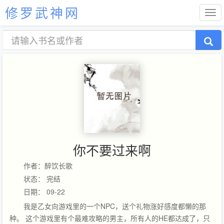
修罗武神网
你不要过来啊
作者：醉饮长歌
状态： 完结
日期： 09-22
我是乙女向游戏里的一个NPC，送个礼物涨好感度都懒的那
种。 这个游戏里有个最难攻略的男主，所有人的HE都达成了，只