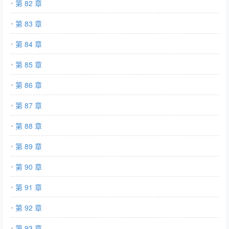
第 82 章
第 83 章
第 84 章
第 85 章
第 86 章
第 87 章
第 88 章
第 89 章
第 90 章
第 91 章
第 92 章
第 93 章