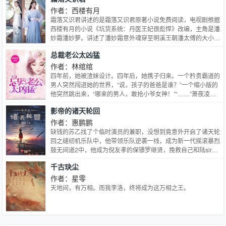
作者：西楼有月
霜落又识君讲述的是霜落又识君原著小说免费阅读，电视剧根据
西楼有月的小说《坑货系统：丹医王妃很彪悍》改编，主角是潘
妙霜潘妙萝。讲述了潘妙霜意外魂穿至明溪王朝潘太傅的大小姐
身上，并获得天才丹药系统，最终跟明溪王朝王爷君智宸修成正
总裁老公太凶猛
果。
作者：林绾绾
四年前，她被渣妹设计。四年后，她携子归来。一个矜贵霸道的
男人突然闯进她的世界，“说，孩子的爸爸是谁？”一个缩小版的
他突然跳出来，“哪来的男人，敢抢小爷女神！”“……”萧夜凌，
“女人，偷生我儿子，知道什么下场吗？”
影帝的诸天轮回
作者：惠鹏鹏
缺钱的苏乙找了个临时演员的兼职，没想到竟意外开启了诸天轮
回之缝纫机乐队中，他带领乐队逆袭一线，成为新一代摇滚暴烈
鼓无间道2中，他成为倪友孝的保镖罗继贤，挽救自己和陆sir的
生让子弹飞中，他让汤师爷知道怎么特么的才能站着还把钱挣龙
千古玦尘
套、特约、配角、反派，直到主角，影且跟随苏乙，演绎万界恩
怨情已有精品完本老书《诸天之从新做人》，以及《恒行诸
作者：星零
天》，人品保
天地间，有万相。而我李洛，终将成为这万相之王。