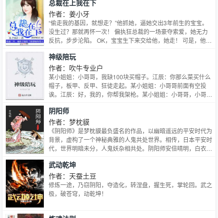
总裁在上我在下
作者：姜小牙
“偷走我的基因，就想走？”他抓她，逼她交出3年前生的宝宝。
没生过？那就再怀一次！ 偏执狂总裁的一场豪夺索爱，她无力
反抗，步步沦陷。 OK，宝宝生下来交给他，她走！ 可是，他却
将她五花大绑扔到床上，狂烧怒意，“女人，谁说只生一个了？”
神级陪玩
作者：吹牛专业户
某小姐姐：小哥哥，我缺100块买帽子。江辰：你那么菜买什么
帽子，板甲、反甲、狂徒走起。某小姐姐：小哥哥前面有空投
诶。江辰：好，我的，你帮我架枪。某小姐姐：小哥哥，小哥
哥，我萝莉音哦！江辰：对，我98K缺个消音，你快把你的消音
阴阳师
拿过来！某小姐姐：小哥哥，你好凶啊，一点都不疼人家。江
辰：把嘴巴给我闭上！某小姐姐：小哥哥，你接线下单吗？江
作者：梦枕貘
辰：滚，臭女人就知道打我主意！...自从得到了陪玩系统，江辰
《阴阳师》是梦枕貘最负盛名的作品，以幽暗遥远的平安时代为
成为了陪玩界的泥石流。
背景，虚构了一个神秘典雅的人鬼共处世界。相传，日本平安时
代，世界明暗未分，人鬼妖杂相共处。阴阳师安倍晴明，白衣飘
飘，儒雅不羁；武士源博雅腰悬长刀，淳朴耿直。一对挚情好友
武动乾坤
淡漠生死，游走于阴阳两界，在谈笑之间破解桩桩离奇事件，为
人鬼解忧。…
作者：天蚕土豆
修炼一途，乃窃阴阳，夺造化，转涅盘，握生死，掌轮回。武之
极，破苍穹，动乾坤！