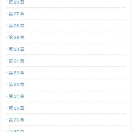
第 26 章
第 27 章
第 28 章
第 29 章
第 30 章
第 31 章
第 32 章
第 33 章
第 34 章
第 35 章
第 36 章
第 37 章