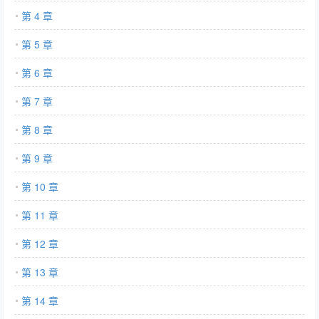
第 4 章
第 5 章
第 6 章
第 7 章
第 8 章
第 9 章
第 10 章
第 11 章
第 12 章
第 13 章
第 14 章